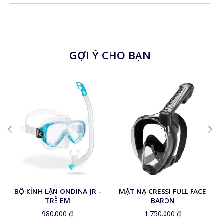
GỢI Ý CHO BẠN
Blue
Pink
Yellow
Aquamarine
BỘ KÍNH LẶN ONDINA JR -
MẶT NẠ CRESSI FULL FACE
TRẺ EM
BARON
980.000
₫
1.750.000
₫