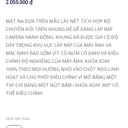
2.050.000
₫
MẶT NẠ DỰA TRÊN MẪU LẤY NÉT TÍCH HỢP BỘ
CHUYỂN ĐỔI TRÊN KHUNG ĐỂ DỄ DÀNG LẮP RÁP
CAMERA HÀNH ĐỘNG. KHUNG ĐÃ ĐƯỢC GIA CỐ ĐỘ
DÀY TRONG KHU VỰC LẮP RÁP CỦA MÁY ẢNH VÀ
MẶC ĐỊNH BAO GỒM VÍT CÓ NÚM CỐ ĐỊNH VÀ ĐIỀU
CHỈNH ĐỘ NGHIÊNG CỦA MÁY ẢNH. KHÓA XOAY
100% THEO MỌI HƯỚNG NHỜ VÀO CHỐT NEO LINH
HOẠT VÀ CHO PHÉP ĐIỀU CHỈNH VI MÔ BẰNG MỘT
TAY CHỈ BẰNG MỘT NÚT BẤM.• KHÓA XOAY 360° CÓ
THỂ ĐIỀU CHỈNH
Kinh lan mau