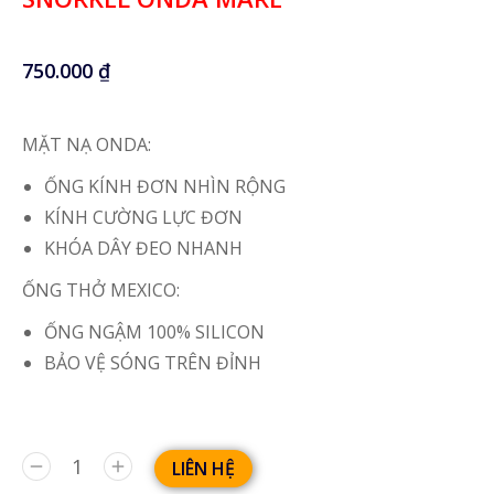
750.000
₫
MẶT NẠ ONDA:
ỐNG KÍNH ĐƠN NHÌN RỘNG
KÍNH CƯỜNG LỰC ĐƠN
KHÓA DÂY ĐEO NHANH
ỐNG THỞ MEXICO:
ỐNG NGẬM 100% SILICON
BẢO VỆ SÓNG TRÊN ĐỈNH
LIÊN HỆ