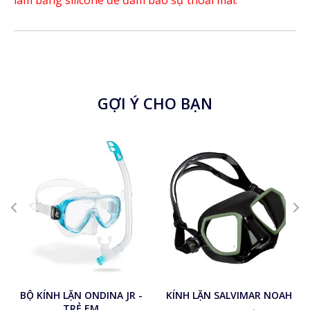
làm bằng silicone để đảm bảo sự thoải mái.
GỢI Ý CHO BẠN
Blue
Pink
Yellow
Aquamarine
BỘ KÍNH LẶN ONDINA JR -
KÍNH LẶN SALVIMAR NOAH
TRẺ EM