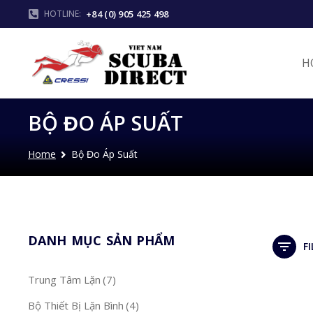
+84 (0) 905 425 498
HOTLINE:
H
BỘ ƉO ÁP SUẤT
Home
Bộ Ɖo Áp Suất
You are here:
DANH MỤC SẢN PHẨM
F
Trung Tâm Lặn
(7)
Bộ Thiết Bị Lặn Bình
(4)