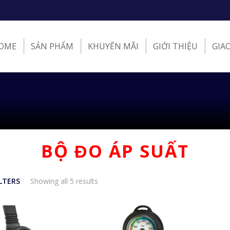
OME
SẢN PHẨM
KHUYẾN MÃI
GIỚI THIỆU
GIA
BỘ ƉO ÁP SUẤT
ILTERS
Showing all 5 results