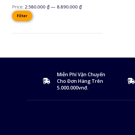
Price:
2.580.000 ₫
—
8.890.000 ₫
Filter
Miễn Phí Vận Chuyển
Cho Đơn Hàng Trên
5.000.000vnđ.