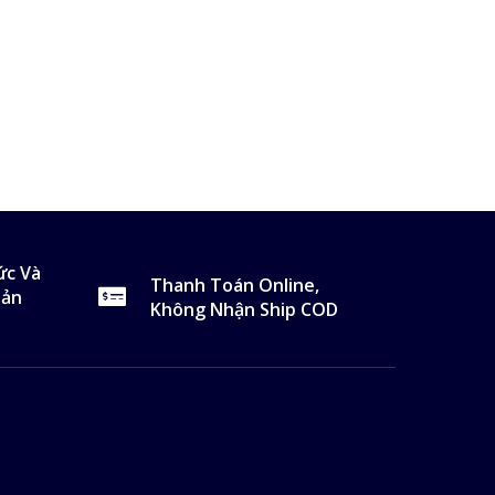
ức Và
Thanh Toán Online,
Sản
Không Nhận Ship COD