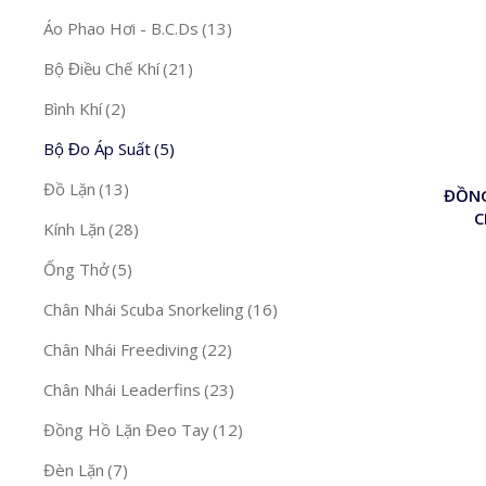
Áo Phao Hơi - B.C.Ds
(13)
Bộ Ɖiều Chế Khí
(21)
Bình Khí
(2)
Bộ Ɖo Áp Suất
(5)
Đồ Lặn
(13)
ĐỒNG
C
Kính Lặn
(28)
Ống Thở
(5)
Chân Nhái Scuba Snorkeling
(16)
Chân Nhái Freediving
(22)
Chân Nhái Leaderfins
(23)
Đồng Hồ Lặn Đeo Tay
(12)
Đèn Lặn
(7)