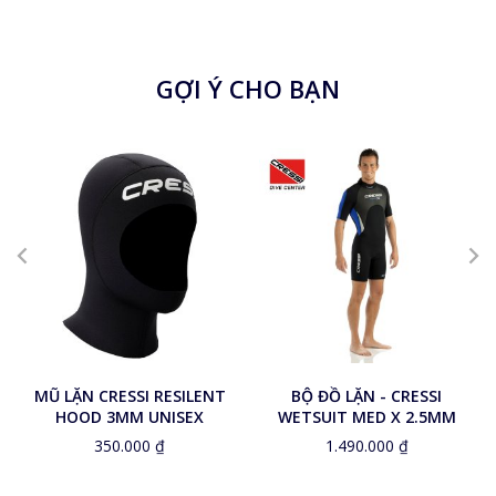
GỢI Ý CHO BẠN
L
M
S
XL
XS
XXL
MŨ LẶN CRESSI RESILENT
BỘ ĐỒ LẶN - CRESSI
HOOD 3MM UNISEX
WETSUIT MED X 2.5MM
350.000
₫
1.490.000
₫