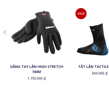
SALE!
L
M
S
XL
Black
Blue
GĂNG TAY LẶN HIGH STRETCH
TẤT LẶN TACTIL
5MM
600.000
₫
1.750.000
₫