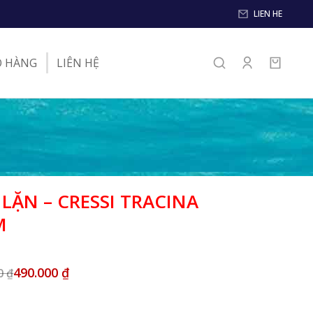
LIEN HE
O HÀNG
LIÊN HỆ
 LẶN – CRESSI TRACINA
M
490.000
₫
00
₫