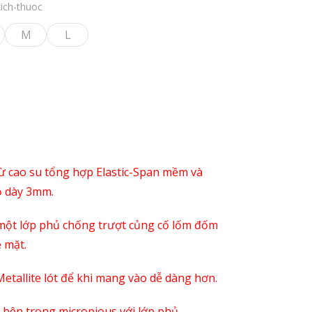
kich-thuoc
M
L
ừ cao su tổng hợp Elastic-Span mềm và
ộ dày 3mm.
một lớp phủ chống trượt củng cố lốm đốm
ề mặt.
Metallite lót để khi mang vào dễ dàng hơn.
t bên trong micropious với lớp phủ