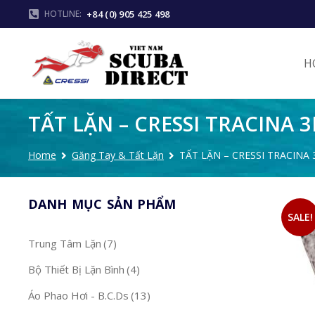
+84 (0) 905 425 498
HOTLINE:
H
TẤT LẶN – CRESSI TRACINA
Home
Găng Tay & Tất Lặn
TẤT LẶN – CRESSI TRACINA
You are here:
DANH MỤC SẢN PHẨM
SALE!
Trung Tâm Lặn
(7)
Bộ Thiết Bị Lặn Bình
(4)
Áo Phao Hơi - B.C.Ds
(13)