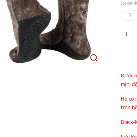
tat-lan-
S
Được t
mịn, đ
Họ có 
trên b
Black-
Lớp ló