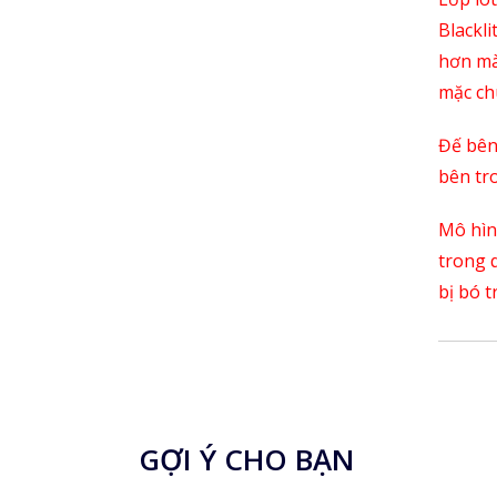
Blackl
hơn mà
mặc ch
Đế bên
bên tro
Mô hình
trong 
bị bó 
GỢI Ý CHO BẠN