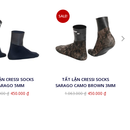
SALE!
S
M
L
ẶN CRESSI SOCKS
TẤT LẶN CRESSI SOCKS
ARAGO 5MM
SARAGO CAMO BROWN 3MM
000
₫
450.000
₫
1.063.000
₫
450.000
₫