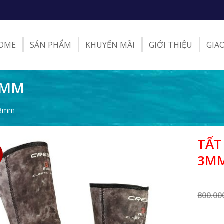
OME
SẢN PHẨM
KHUYẾN MÃI
GIỚI THIỆU
GIA
 3MM
 3mm
TẤT
3M
800.0