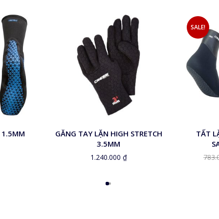
SALE!
M
L
M
L
E 1.5MM
GĂNG TAY LẶN HIGH STRETCH
TẤT L
3.5MM
S
1.240.000
₫
783.