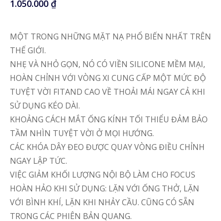
1.050.000
₫
MỘT TRONG NHỮNG MẶT NẠ PHỔ BIẾN NHẤT TRÊN
THẾ GIỚI.
NHẸ VÀ NHỎ GỌN, NÓ CÓ VIỀN SILICONE MỀM MẠI,
HOÀN CHỈNH VỚI VÒNG XI CUNG CẤP MỘT MỨC ĐỘ
TUYỆT VỜI FITAND CAO VỀ THOẢI MÁI NGAY CẢ KHI
SỬ DỤNG KÉO DÀI.
KHOẢNG CÁCH MẮT ỐNG KÍNH TỐI THIỂU ĐẢM BẢO
TẦM NHÌN TUYỆT VỜI Ở MỌI HƯỚNG.
CÁC KHÓA DÂY ĐEO ĐƯỢC QUAY VÒNG ĐIỀU CHỈNH
NGAY LẬP TỨC.
VIỆC GIẢM KHỐI LƯỢNG NỘI BỘ LÀM CHO FOCUS
HOÀN HẢO KHI SỬ DỤNG: LẶN VỚI ỐNG THỞ, LẶN
VỚI BÌNH KHÍ, LẶN KHI NHẢY CẦU. CŨNG CÓ SẴN
TRONG CÁC PHIÊN BẢN QUANG.