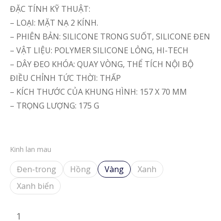
ĐẶC TÍNH KỸ THUẬT:
– LOẠI: MẶT NẠ 2 KÍNH.
– PHIÊN BẢN: SILICONE TRONG SUỐT, SILICONE ĐEN
– VẬT LIỆU: POLYMER SILICONE LỎNG, HI-TECH
– DÂY ĐEO KHÓA: QUAY VÒNG, THỂ TÍCH NỘI BỘ
ĐIỀU CHỈNH TỨC THỜI: THẤP
– KÍCH THƯỚC CỦA KHUNG HÌNH: 157 X 70 MM
– TRỌNG LƯỢNG: 175 G
Kinh lan mau
Đen-trong
Hồng
Vàng
Xanh
Xanh biển