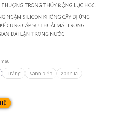
I THƯỢNG TRONG THỦY ĐỘNG LỰC HỌC.
NG NGẬM SILICON KHÔNG GÂY DỊ ỨNG
 KẾ CUNG CẤP SỰ THOẢI MÁI TRONG
GIAN DÀI LẶN TRONG NƯỚC.
n mau
Trắng
Xanh biển
Xanh lá
 HỆ