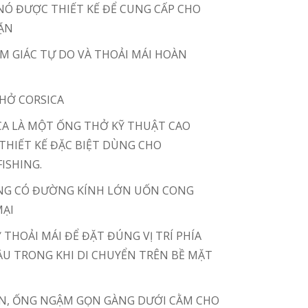
 NÓ ĐƯỢC THIẾT KẾ ĐỂ CUNG CẤP CHO
ẶN
ẢM GIÁC TỰ DO VÀ THOẢI MÁI HOÀN
HỞ CORSICA
CA LÀ MỘT ỐNG THỞ KỸ THUẬT CAO
THIẾT KẾ ĐẶC BIỆT DÙNG CHO
ISHING.
NG CÓ ĐƯỜNG KÍNH LỚN UỐN CONG
ẠI
 THOẢI MÁI ĐỂ ĐẶT ĐÚNG VỊ TRÍ PHÍA
ẦU TRONG KHI DI CHUYỂN TRÊN BỀ MẶT
ẶN, ỐNG NGẬM GỌN GÀNG DƯỚI CẰM CHO