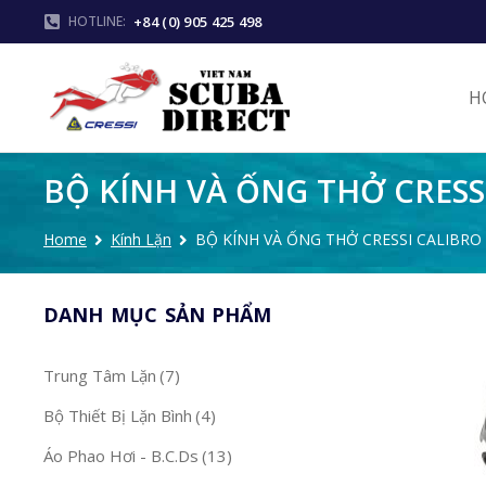
+84 (0) 905 425 498
HOTLINE:
H
BỘ KÍNH VÀ ỐNG THỞ CRESS
Home
Kính Lặn
BỘ KÍNH VÀ ỐNG THỞ CRESSI CALIBRO
You are here:
DANH MỤC SẢN PHẨM
Trung Tâm Lặn
(7)
Bộ Thiết Bị Lặn Bình
(4)
Áo Phao Hơi - B.C.Ds
(13)