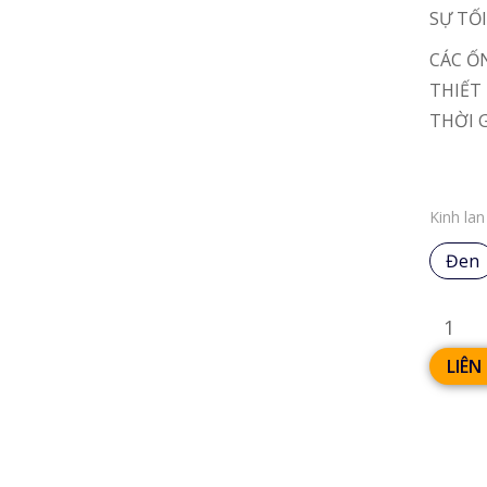
SỰ TỐ
CÁC Ố
THIẾT
THỜI 
Kinh la
Đen
LIÊN