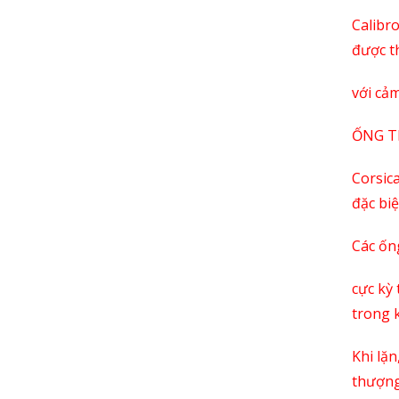
Calibro
được t
với cảm
ỐNG T
Corsic
đặc bi
Các ốn
cực kỳ 
trong 
Khi lặ
thượng