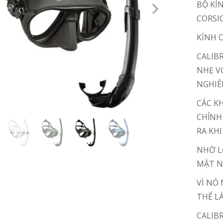
BỘ KÍ
CORSI
KÍNH 
CALIB
NHẸ V
NGHIÊ
CÁC K
CHỈNH
RA KH
NHỜ L
MẶT N
VÌ NÓ
THỂ LÀ
CALIB