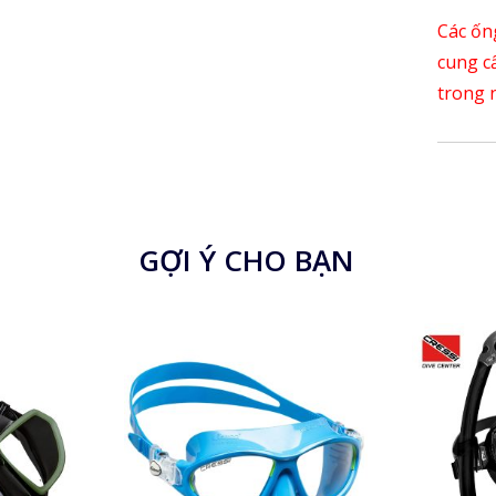
Các ốn
cung cấ
trong 
GỢI Ý CHO BẠN