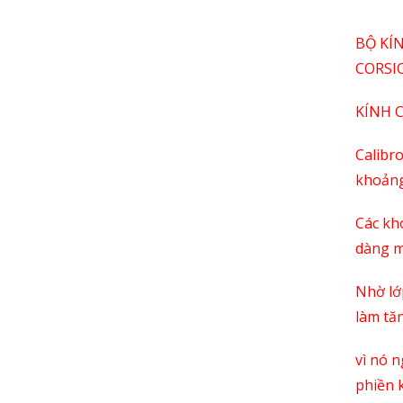
BỘ KÍ
CORSI
KÍNH 
Calibr
khoảng
Các kh
dàng m
Nhờ lớ
làm tă
vì nó 
phiền k