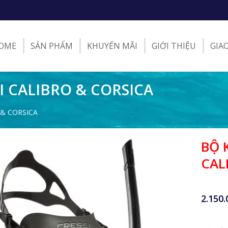
OME
SẢN PHẨM
KHUYẾN MÃI
GIỚI THIỆU
GIA
I CALIBRO & CORSICA
 & CORSICA
BỘ 
CAL
2.150