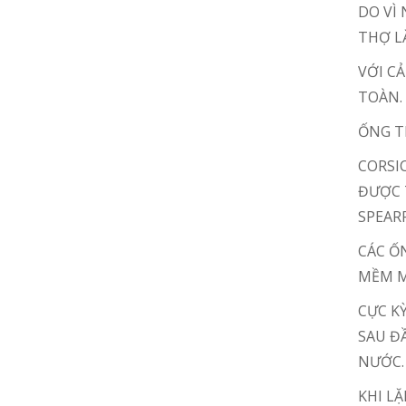
DO VÌ
THỢ L
VỚI C
TOÀN.
ỐNG T
CORSI
ĐƯỢC 
SPEARF
CÁC Ố
MỀM M
CỰC KỲ
SAU Đ
NƯỚC.
KHI L