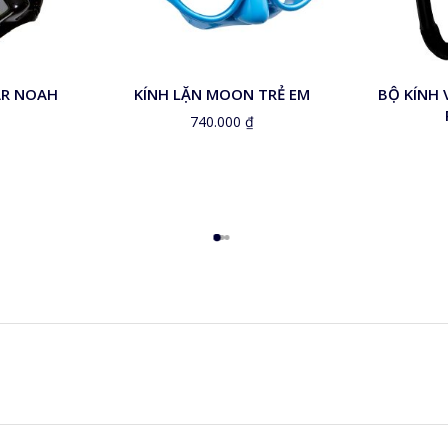
Hồng
Xanh
AR NOAH
KÍNH LẶN MOON TRẺ EM
BỘ KÍNH 
740.000
₫