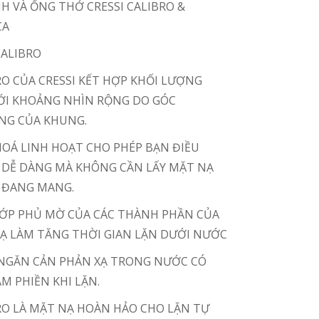
NH VÀ ỐNG THỞ CRESSI CALIBRO &
CA
CALIBRO
RO CỦA CRESSI KẾT HỢP KHỐI LƯỢNG
ỚI KHOẢNG NHÌN RỘNG DO
GÓC
NG CỦA KHUNG.
HOÁ LINH HOẠT CHO PHÉP BẠN ĐIỀU
 DỄ DÀNG MÀ KHÔNG CẦN LẤY MẶT NẠ
I ĐANG MANG.
ỚP PHỦ MỜ CỦA CÁC THÀNH PHẦN CỦA
Ạ LÀM TĂNG THỜI GIAN LẶN DƯỚI NƯỚC
 NGĂN CẢN PHẢN XẠ TRONG NƯỚC CÓ
M PHIỀN KHI LẶN.
RO LÀ MẶT NẠ HOÀN HẢO CHO LẶN TỰ